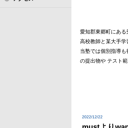
愛知郡東郷町にある
高校教師と某大手学
当塾では個別指導も
の提出物や テスト
2022/12/22
mustよりwa